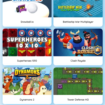
Snowball.io
Battleship War Multiplayer
Superheroes 1010
Clash Royale
Dynamons 2
Tower Defense HD