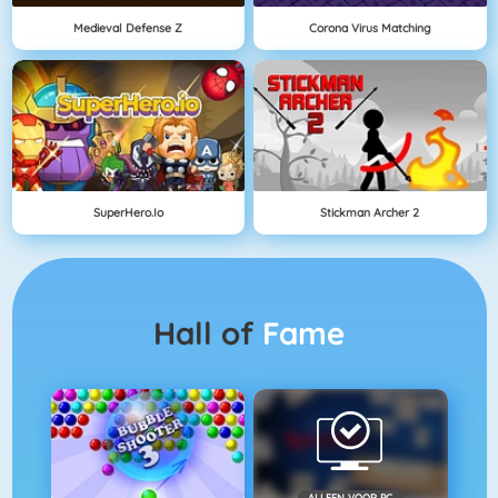
Medieval Defense Z
Corona Virus Matching
SuperHero.io
Stickman Archer 2
Hall of
Fame
ALLEEN VOOR PC