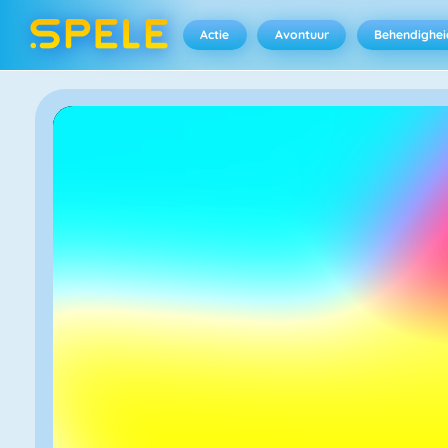
Actie
Avontuur
Behendighei