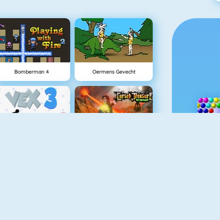
Bomberman 4
Oermens Gevecht
Vex 3
Cursed Treasure
Snowball.io
Battleship War Multiplayer