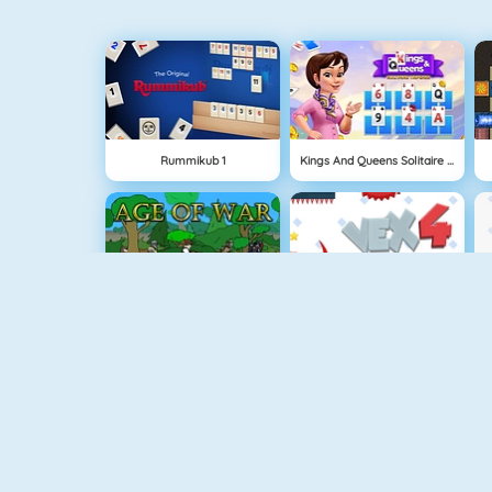
Rummikub 1
Kings And Queens Solitaire Tripeaks
Age Of War
Vex 4
Sniper Attack
Vex 5