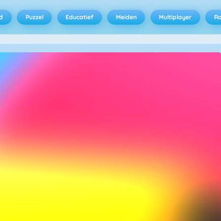
d
Puzzel
Educatief
Meiden
Multiplayer
R