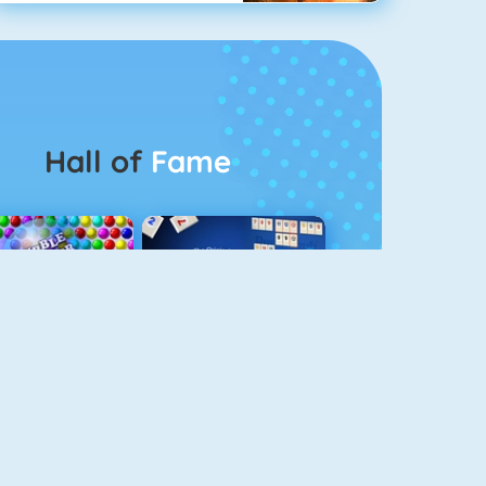
Hall of
Fame
Bubbel Game 3
Rummikub 1