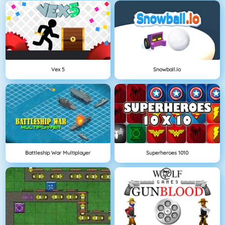
Vex 5
Snowball.io
Battleship War Multiplayer
Superheroes 1010