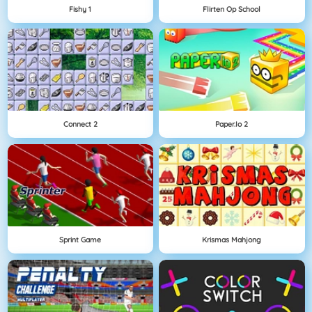
Fishy 1
Flirten Op School
Connect 2
Paper.io 2
Sprint Game
Krismas Mahjong