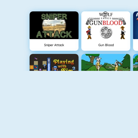
Sniper Attack
Gun Blood
Bomberman 4
Oermens Gevecht
Vex 3
Cursed Treasure