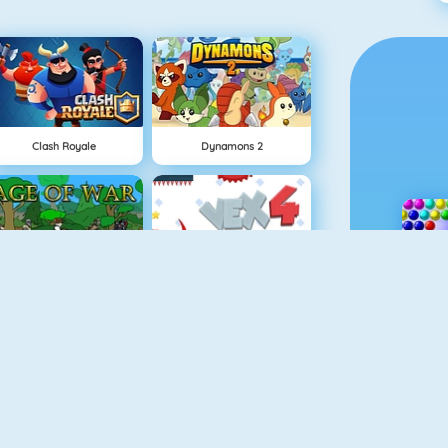
Clash Royale
Dynamons 2
Age Of War
Vex 4
Vex 5
Snowball.io