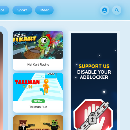
ace
Sport
Meer
Kizi Kart Racing
NIEUW
Tallman Run