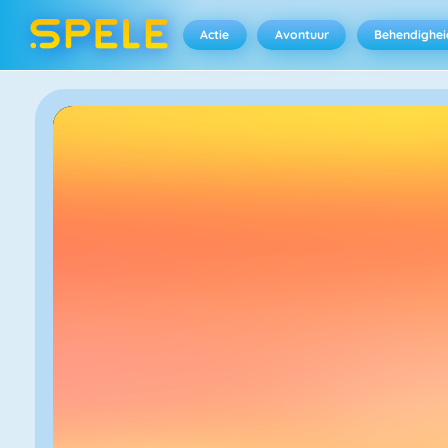
Actie
Avontuur
Behendighei