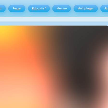
d
Puzzel
Educatief
Meiden
Multiplayer
R