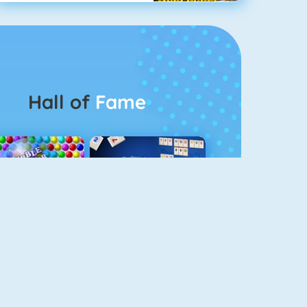
Hall of
Fame
Bubbel Game 3
Rummikub 1