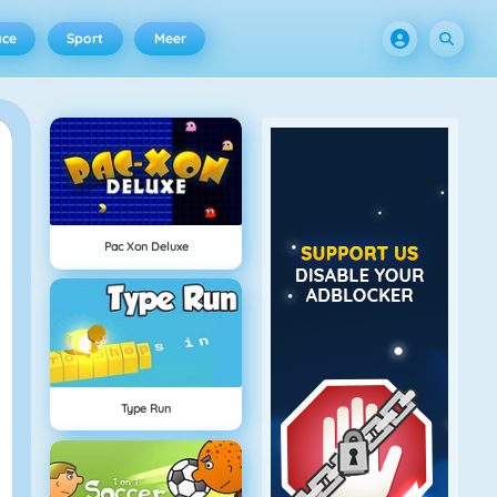
ace
Sport
Meer
Pac Xon Deluxe
Type Run