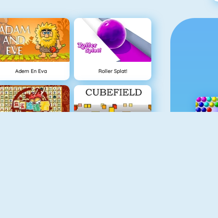
Adem En Eva
Roller Splat!
Mahjong Connect
Cubefield
Fishy 1
Flirten Op School