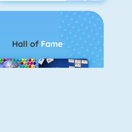
Hall of
Fame
Bubbel Game 3
Rummikub 1