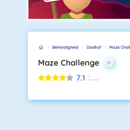
Behendigheid
Doolhof
Maze Chal
Maze Challenge
7.1
44
Stemmen