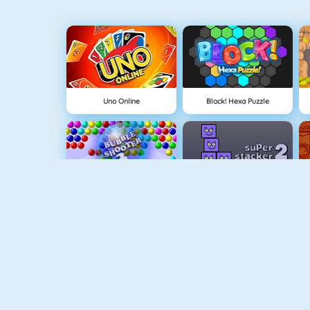
Uno Online
Block! Hexa Puzzle
Bubbel Game 3
Super Stapelaar 2
Goudzoeker 1
Appel Schieten