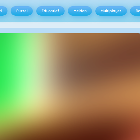
d
Puzzel
Educatief
Meiden
Multiplayer
R