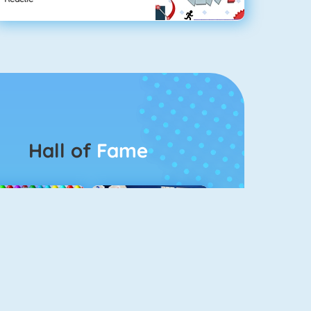
Hall of
Fame
Bubbel Game 3
Rummikub 1