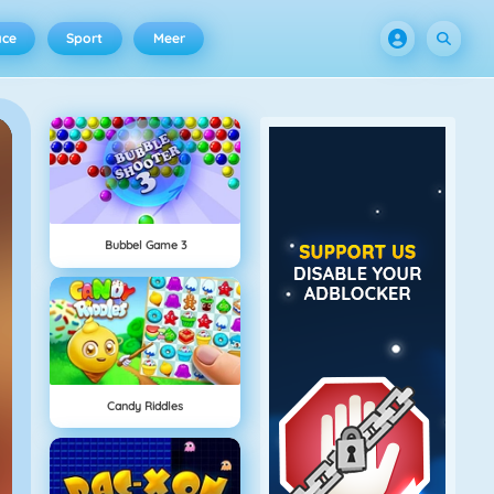
ace
Sport
Meer
Bubbel Game 3
Candy Riddles