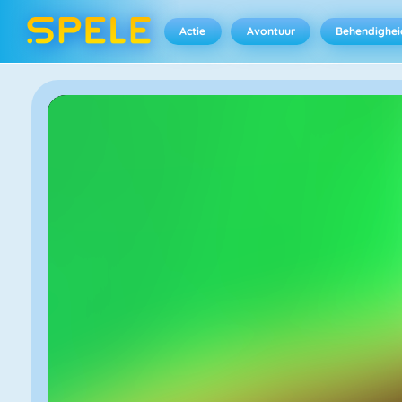
Actie
Avontuur
Behendighei