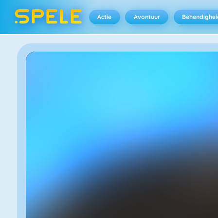
Actie
Avontuur
Behendighei