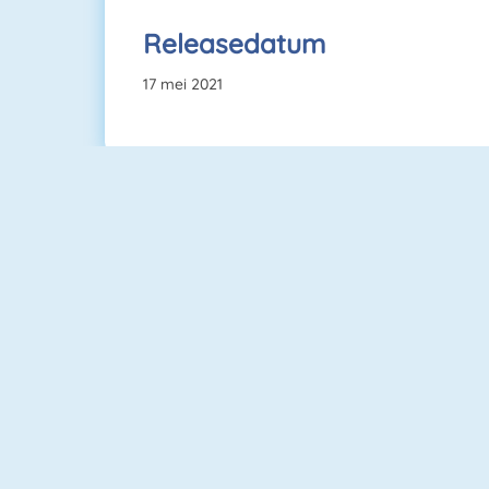
Releasedatum
17 mei 2021
Mahjong Connect
Cubefield
Pac Xon Deluxe
Fishy 1