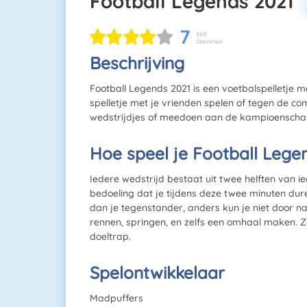
Football Legends 2021
7
360
Stemmen
Beschrijving
Football Legends 2021 is een voetbalspelletje m
spelletje met je vrienden spelen of tegen de com
wedstrijdjes of meedoen aan de kampioenschap
Hoe speel je Football Lege
Iedere wedstrijd bestaat uit twee helften van i
bedoeling dat je tijdens deze twee minuten dur
dan je tegenstander, anders kun je niet door n
rennen, springen, en zelfs een omhaal maken. 
doeltrap.
Spelontwikkelaar
Madpuffers