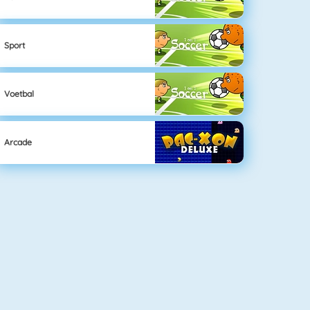
Sport
Voetbal
Arcade