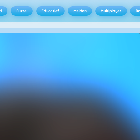
d
Puzzel
Educatief
Meiden
Multiplayer
R