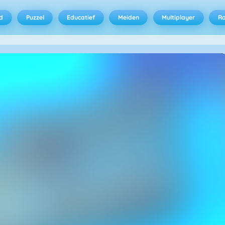
d
Puzzel
Educatief
Meiden
Multiplayer
R