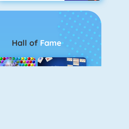
Hall of
Fame
Bubbel Game 3
Rummikub 1