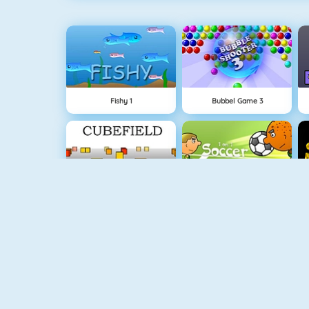
Fishy 1
Bubbel Game 3
Cubefield
1 Tegen 1 Voetbal
Pac Xon Deluxe
Flirten Op School