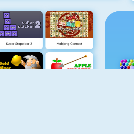
Super Stapelaar 2
Mahjong Connect
Goudzoeker 1
Appel Schieten
Connect 2
Paper.io 2