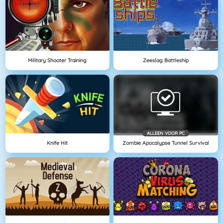
Military Shooter Training
Zeeslag Battleship
ALLEEN VOOR PC
Knife Hit
Zombie Apocalypse Tunnel Survival