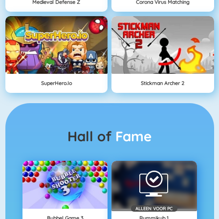
Medieval Defense Z
Corona Virus Matching
SuperHero.io
Stickman Archer 2
Hall of
Fame
ALLEEN VOOR PC
Bubbel Game 3
Rummikub 1