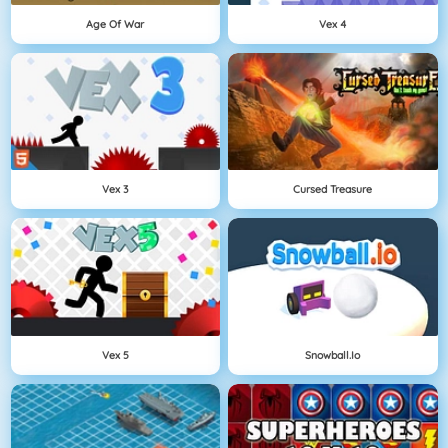
Age Of War
Vex 4
Vex 3
Cursed Treasure
Vex 5
Snowball.io