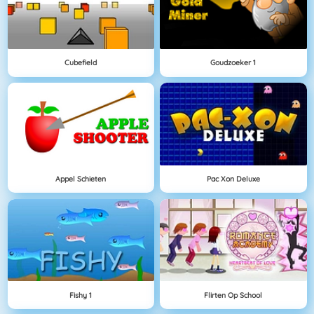
Cubefield
Goudzoeker 1
Appel Schieten
Pac Xon Deluxe
Fishy 1
Flirten Op School