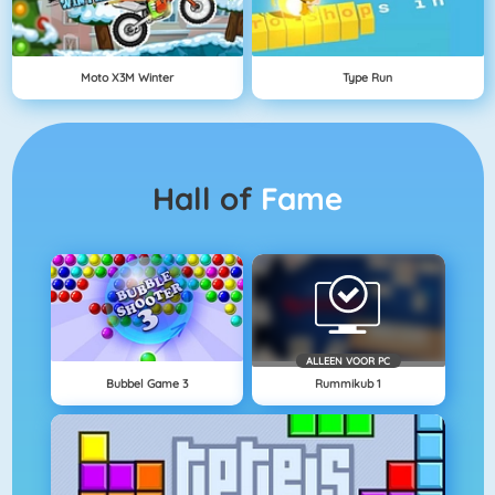
Moto X3M Winter
Type Run
Hall of
Fame
ALLEEN VOOR PC
Bubbel Game 3
Rummikub 1