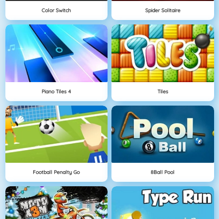
Color Switch
Spider Solitaire
Piano Tiles 4
Tiles
Football Penalty Go
8Ball Pool