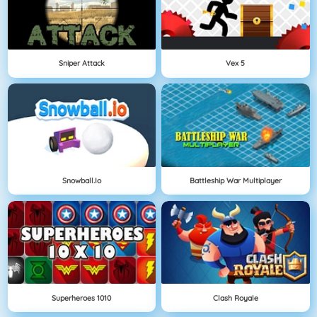
Sniper Attack
Vex 5
Snowball.io
Battleship War Multiplayer
Superheroes 1010
Clash Royale