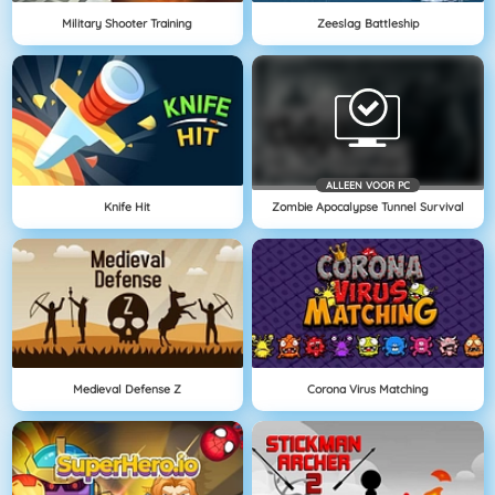
Military Shooter Training
Zeeslag Battleship
ALLEEN VOOR PC
Knife Hit
Zombie Apocalypse Tunnel Survival
Medieval Defense Z
Corona Virus Matching