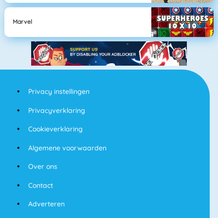
Marvel
Privacy instellingen
Privacyverklaring
Cookieverklaring
Algemene voorwaarden
Over ons
Contact
Adverteren