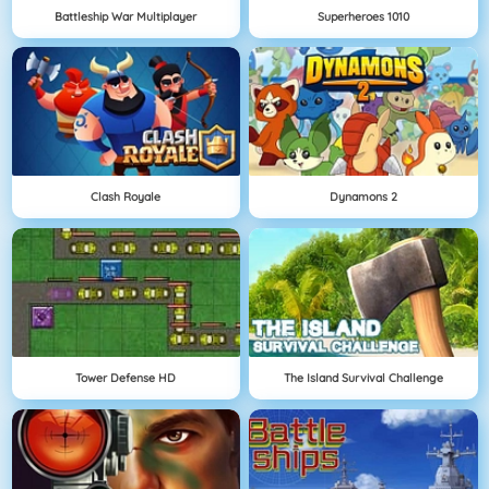
Battleship War Multiplayer
Superheroes 1010
Clash Royale
Dynamons 2
Tower Defense HD
The Island Survival Challenge