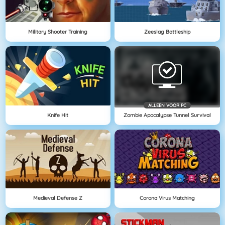
Military Shooter Training
Zeeslag Battleship
ALLEEN VOOR PC
Knife Hit
Zombie Apocalypse Tunnel Survival
Medieval Defense Z
Corona Virus Matching