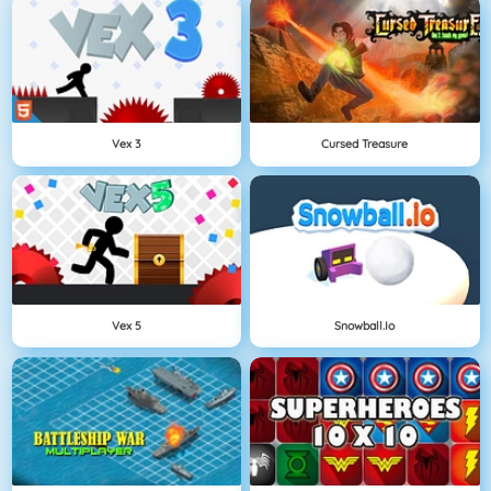
Vex 3
Cursed Treasure
Vex 5
Snowball.io