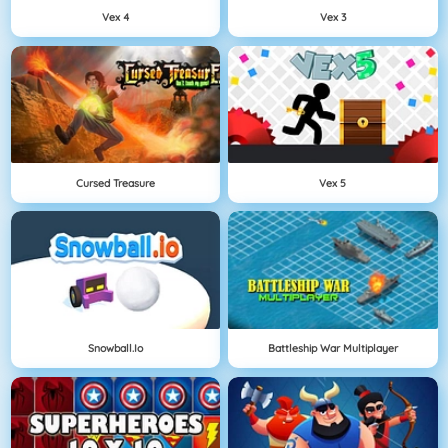
Vex 4
Vex 3
Cursed Treasure
Vex 5
Snowball.io
Battleship War Multiplayer