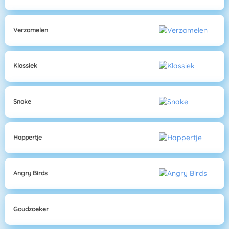
Verzamelen
Klassiek
Snake
Happertje
Angry Birds
Goudzoeker