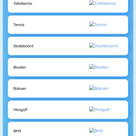
Tafeltennis
Tennis
Skateboard
Bowlen
Boksen
Minigolf
BMX