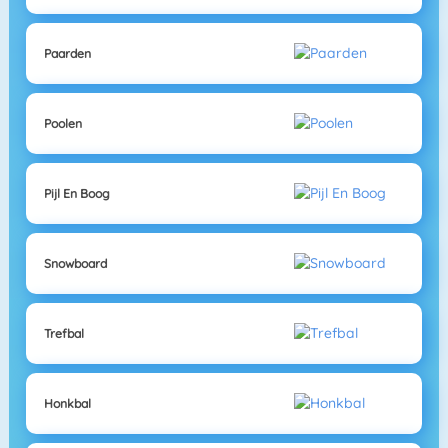
Paarden
Poolen
Pijl En Boog
Snowboard
Trefbal
Honkbal