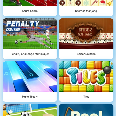
Sprint Game
Krismas Mahjong
Penalty Challenge Multiplayer
Spider Solitaire
Piano Tiles 4
Tiles