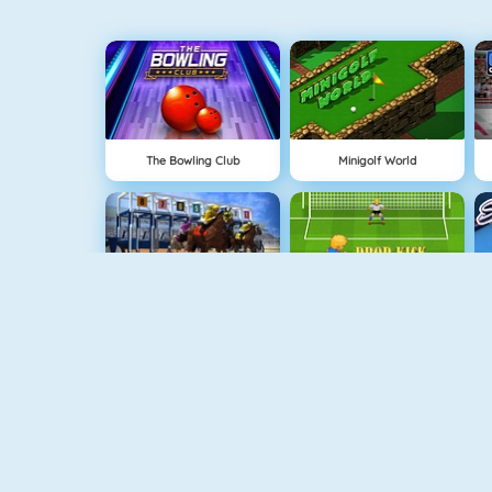
The Bowling Club
Minigolf World
Horse Racing Online
Drop Kick World Cup 2018
100 Metres Race
Foosball HD