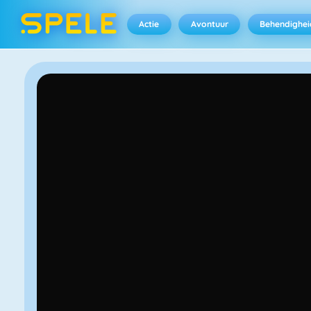
Actie
Avontuur
Behendighei