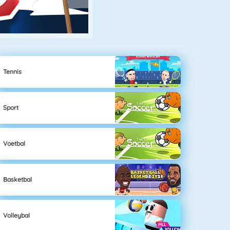
Tennis
Sport
Voetbal
Basketbal
Volleybal