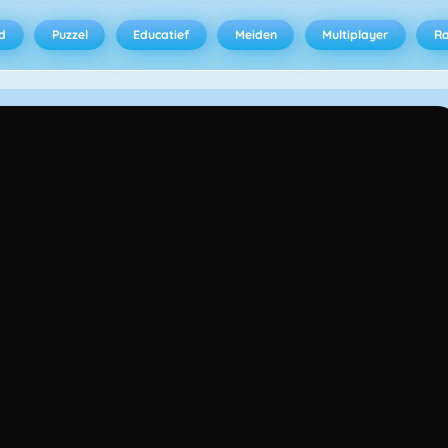
d
Puzzel
Educatief
Meiden
Multiplayer
R