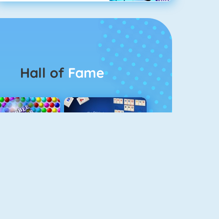
Hall of
Fame
Bubbel Game 3
Rummikub 1