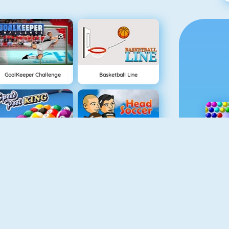
GoalKeeper Challenge
Basketball Line
Speed Pool King
Head Soccer Online
Slalom Ski Simulator
Downhill Ski