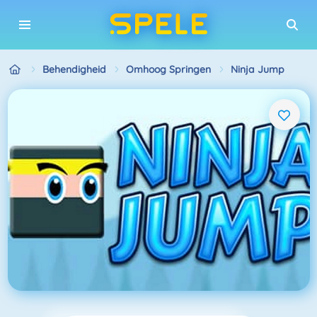
Behendigheid
Omhoog Springen
Ninja Jump