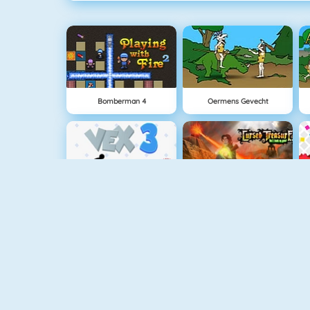
Bomberman 4
Oermens Gevecht
Vex 3
Cursed Treasure
Battleship War Multiplayer
Superheroes 1010