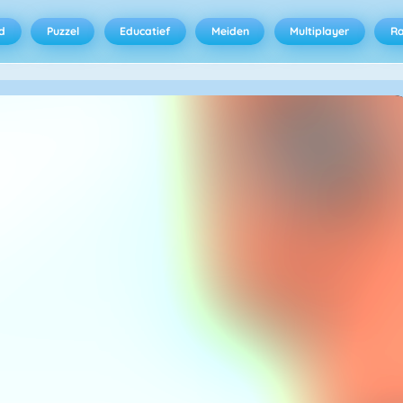
d
Puzzel
Educatief
Meiden
Multiplayer
R