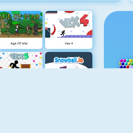
Age Of War
Vex 4
Vex 5
Snowball.io
Clash Royale
Dynamons 2