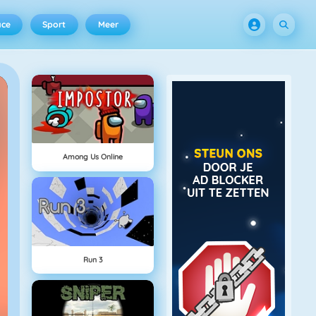
ace
Sport
Meer
Among Us Online
Run 3