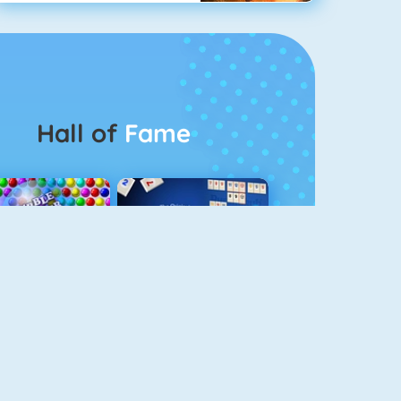
Hall of
Fame
Bubbel Game 3
Rummikub 1