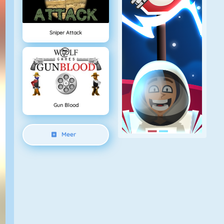
Sniper Attack
Gun Blood
Meer