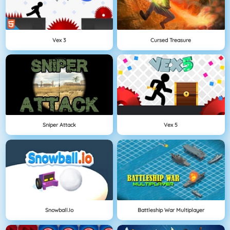
Vex 3
Cursed Treasure
Sniper Attack
Vex 5
Snowball.io
Battleship War Multiplayer