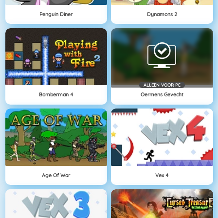
Penguin Diner
Dynamons 2
ALLEEN VOOR PC
Bomberman 4
Oermens Gevecht
Age Of War
Vex 4