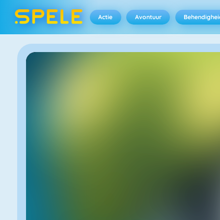
Actie
Avontuur
Behendighei