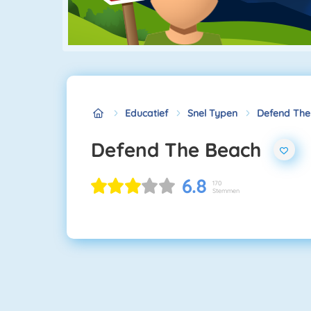
Educatief
Snel Typen
Defend The
Defend The Beach
6.8
170
Stemmen