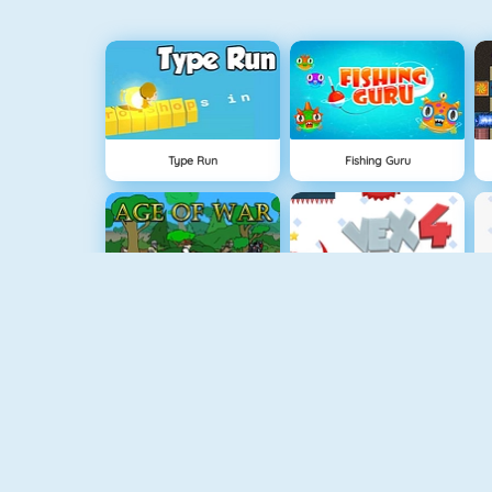
Type Run
Fishing Guru
Age Of War
Vex 4
Vex 5
Snowball.io