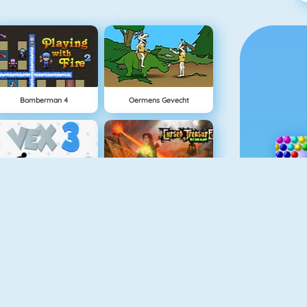
Bomberman 4
Oermens Gevecht
Vex 3
Cursed Treasure
Superheroes 1010
Clash Royale