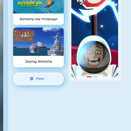
Battleship War Multiplayer
Zeeslag Battleship
Meer