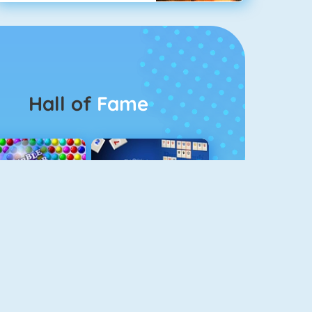
Hall of
Fame
Bubbel Game 3
Rummikub 1