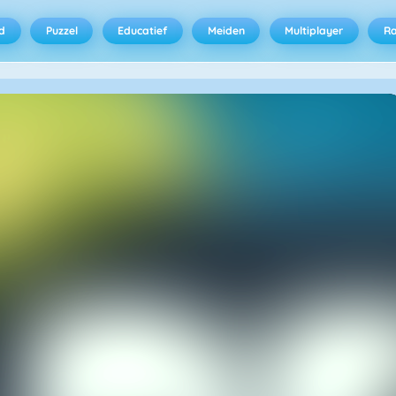
d
Puzzel
Educatief
Meiden
Multiplayer
R