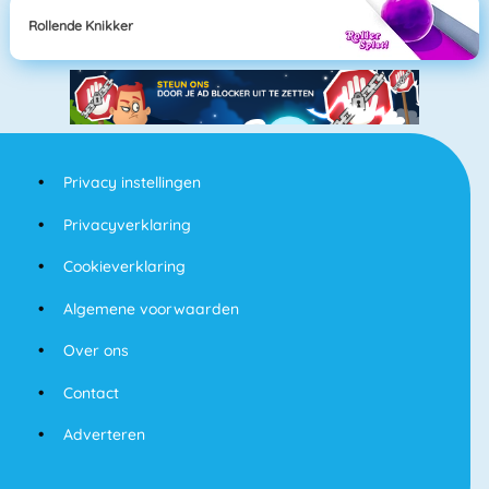
Rollende Knikker
Privacy instellingen
Privacyverklaring
Cookieverklaring
Algemene voorwaarden
Over ons
Contact
Adverteren