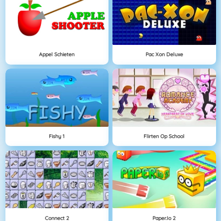
Appel Schieten
Pac Xon Deluxe
Fishy 1
Flirten Op School
Connect 2
Paper.io 2