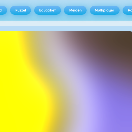
d
Puzzel
Educatief
Meiden
Multiplayer
R