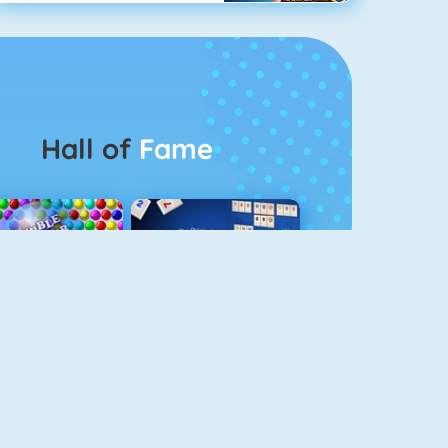
Hall of
Fame
Bubbel Game 3
Rummikub 1