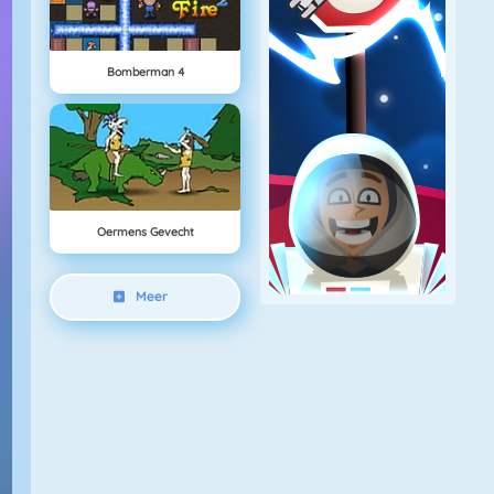
Bomberman 4
Oermens Gevecht
Meer