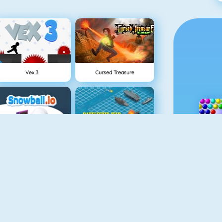
Vex 3
Cursed Treasure
Snowball.io
Battleship War Multiplayer
Dynamons 2
Tower Defense HD