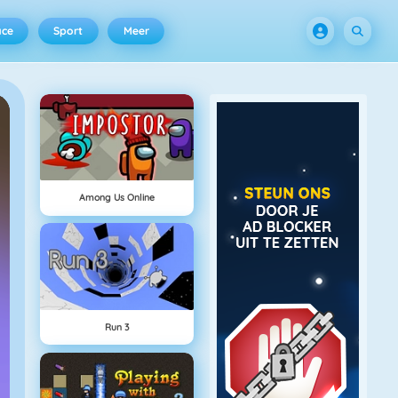
ace
Sport
Meer
Among Us Online
Run 3