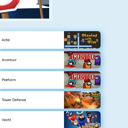
Actie
Avontuur
Platform
Tower Defense
Vecht