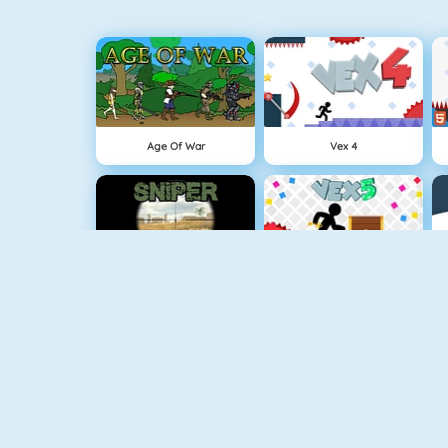
Age Of War
Vex 4
Sniper Attack
Vex 5
Superheroes 1010
Clash Royale