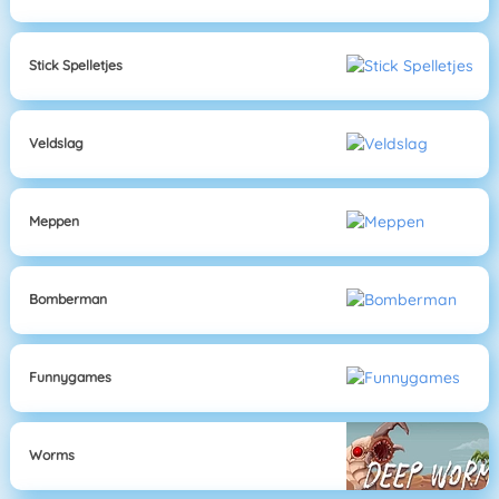
Stick Spelletjes
Veldslag
Meppen
Bomberman
Funnygames
Worms