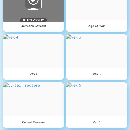
ALLEEN VOOR PC
Oermens Gevecht
Age Of War
Vex 4
Vex 3
Cursed Treasure
Vex 5